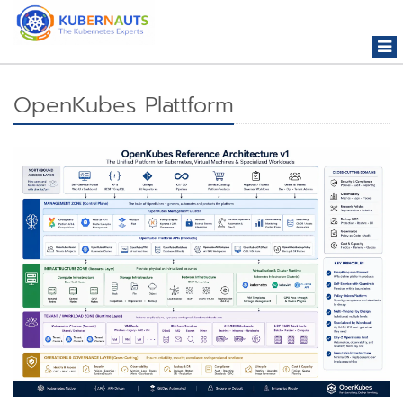
Togg
navi
OpenKubes Plattform