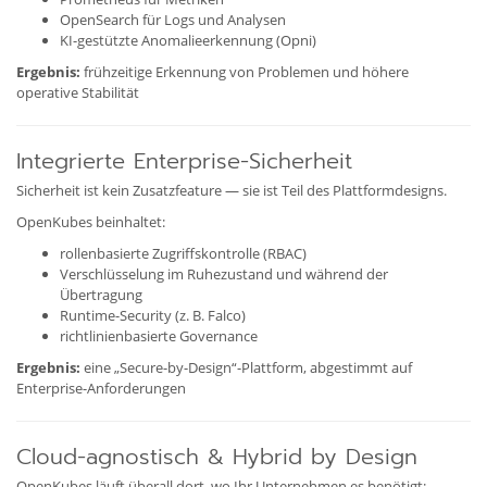
OpenSearch für Logs und Analysen
KI-gestützte Anomalieerkennung (Opni)
Ergebnis:
frühzeitige Erkennung von Problemen und höhere
operative Stabilität
Integrierte Enterprise-Sicherheit
Sicherheit ist kein Zusatzfeature — sie ist Teil des Plattformdesigns.
OpenKubes beinhaltet:
rollenbasierte Zugriffskontrolle (RBAC)
Verschlüsselung im Ruhezustand und während der
Übertragung
Runtime-Security (z. B. Falco)
richtlinienbasierte Governance
Ergebnis:
eine „Secure-by-Design“-Plattform, abgestimmt auf
Enterprise-Anforderungen
Cloud-agnostisch & Hybrid by Design
OpenKubes läuft überall dort, wo Ihr Unternehmen es benötigt: