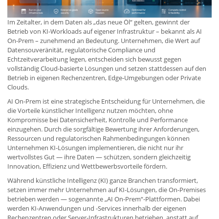
Im Zeitalter, in dem Daten als „das neue Öl“ gelten, gewinnt der
Betrieb von KI-Workloads auf eigener Infrastruktur – bekannt als AI
On-Prem – zunehmend an Bedeutung. Unternehmen, die Wert auf
Datensouveränität, regulatorische Compliance und
Echtzeitverarbeitung legen, entscheiden sich bewusst gegen
vollständig Cloud-basierte Lösungen und setzen stattdessen auf den
Betrieb in eigenen Rechenzentren, Edge-Umgebungen oder Private
Clouds.
AI On-Prem ist eine strategische Entscheidung für Unternehmen, die
die Vorteile künstlicher Intelligenz nutzen möchten, ohne
Kompromisse bei Datensicherheit, Kontrolle und Performance
einzugehen. Durch die sorgfältige Bewertung ihrer Anforderungen,
Ressourcen und regulatorischen Rahmenbedingungen können
Unternehmen KI-Lösungen implementieren, die nicht nur ihr
wertvollstes Gut — ihre Daten — schützen, sondern gleichzeitig
Innovation, Effizienz und Wettbewerbsvorteile fördern.
Während künstliche Intelligenz (KI) ganze Branchen transformiert,
setzen immer mehr Unternehmen auf KI-Lösungen, die On-Premises
betrieben werden — sogenannte „AI On-Prem“-Plattformen. Dabei
werden KI-Anwendungen und -Services innerhalb der eigenen
Rechenzentren oder Server-Infrastrukturen betrieben, anstatt auf