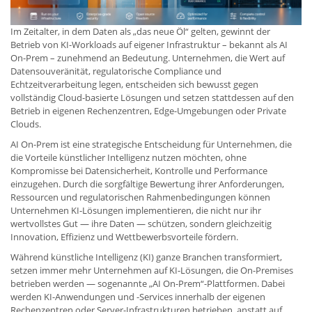
Im Zeitalter, in dem Daten als „das neue Öl“ gelten, gewinnt der
Betrieb von KI-Workloads auf eigener Infrastruktur – bekannt als AI
On-Prem – zunehmend an Bedeutung. Unternehmen, die Wert auf
Datensouveränität, regulatorische Compliance und
Echtzeitverarbeitung legen, entscheiden sich bewusst gegen
vollständig Cloud-basierte Lösungen und setzen stattdessen auf den
Betrieb in eigenen Rechenzentren, Edge-Umgebungen oder Private
Clouds.
AI On-Prem ist eine strategische Entscheidung für Unternehmen, die
die Vorteile künstlicher Intelligenz nutzen möchten, ohne
Kompromisse bei Datensicherheit, Kontrolle und Performance
einzugehen. Durch die sorgfältige Bewertung ihrer Anforderungen,
Ressourcen und regulatorischen Rahmenbedingungen können
Unternehmen KI-Lösungen implementieren, die nicht nur ihr
wertvollstes Gut — ihre Daten — schützen, sondern gleichzeitig
Innovation, Effizienz und Wettbewerbsvorteile fördern.
Während künstliche Intelligenz (KI) ganze Branchen transformiert,
setzen immer mehr Unternehmen auf KI-Lösungen, die On-Premises
betrieben werden — sogenannte „AI On-Prem“-Plattformen. Dabei
werden KI-Anwendungen und -Services innerhalb der eigenen
Rechenzentren oder Server-Infrastrukturen betrieben, anstatt auf